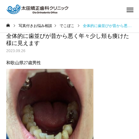
写真付きお悩み相談
でこぼこ
全体的に歯並びが昔から悪く年々少し頬も痩けた様に見えます
全体的に歯並びが昔から悪く年々少し頬も痩けた
様に見えます
2023.09.26
和歌山県27歳男性
サービスサンプル4
サービスサン
口蓋裂
未分類
口蓋裂等で、何かしら保険
歯科矯正を始めたいが
適応で噛み合わせを少しで
療全額，毎回の費用，
も治す事は出来ますでしょ
期間，どこまで歯並び
うか？
麗になるのかが気にな
す。