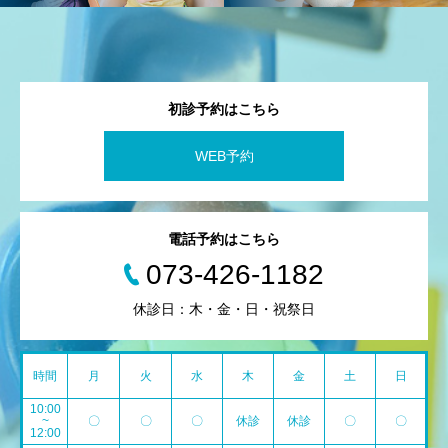
初診予約はこちら
WEB予約
電話予約はこちら
073-426-1182
休診日：木・金・日・祝祭日
時間
月
火
水
木
金
土
日
10:00
~
〇
〇
〇
休診
休診
〇
〇
12:00