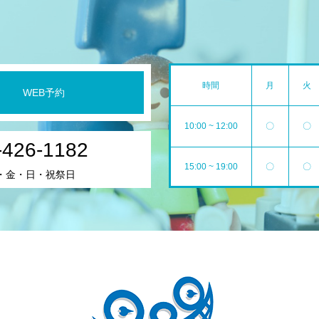
時間
月
火
WEB予約
10:00 ~ 12:00
〇
〇
-426-1182
15:00 ~ 19:00
〇
〇
・金・日・祝祭日