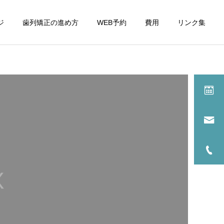
ジ
歯列矯正の進め方
WEB予約
費用
リンク集
詳細を見る
2
サービスサンプル1
未分類
未分類
昔から出っ歯で歯並びが悪
出っ歯、オーバーバイト、
いのがコンプレックスで
叢生が悩みで表側ワイヤー
す。
矯正を始めて丸2年が経ち
ました。