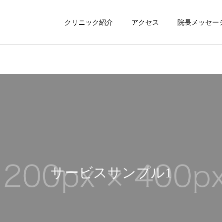
クリニック紹介
アクセス
院長メッセー
サービスサンプル3
サービスサンプル
未分類
でこぼこ
歯科矯正を始めたいが，治
全体的に歯並びが昔から悪
療全額，毎回の費用，治療
く年々少し頬も痩けた様に
サービスサンプル1
期間，どこまで歯並びが綺
見えます
麗になるのかが気になりま
す。