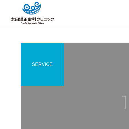
SERVICE
サービスサンプル4
左右非対称
口蓋裂
上顎から下顎も右に曲がっ
口蓋裂等で、何かしら保険
ています。
適応で噛み合わせを少しで
も治す事は出来ますでしょ
うか？